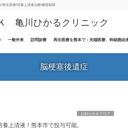
診/再生医療/培養上清液治療/糖質制限
Ｋ 亀川ひかるクリニック
つ
一般外来
訪問診療
再生医療を熊本で：先端医療、幹細胞由
脳梗塞後遺症
お知らせ＆ブログ
培養上清液！熊本市で投与可能。