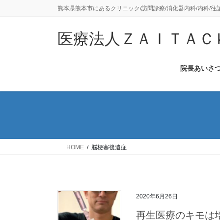
コ
ナ
熊本県熊本市にあるクリニック/訪問診療/消化器内科/内科/往
ン
ビ
テ
ゲ
医療法人ＺＡＩＴＡＣ
ン
ー
ツ
シ
に
ョ
院長あいさ
移
ン
動
に
移
動
HOME
脳梗塞後遺症
2020年6月26日
再生医療のキモは